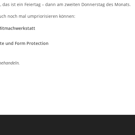
n,
das ist ein Feiertag – dann am
zweiten Donnerstag des Monats.
auch noch mal umpriorisieren können:
 Mitmachwerkstatt
rte und Form Protection
 behandeln.