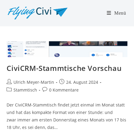
Zum
Inhalt
Menü
springen
CiviCRM-Stammtische Vorschau
Beitrags-
Beitrag
Ulrich Meyer-Martin
24. August 2024
Autor:
veröffentlicht:
Beitrags-
Beitrags-
Stammtisch
0 Kommentare
Kategorie:
Kommentare:
Der CiviCRM-Stammtisch findet jetzt einmal im Monat statt
und hat das kompakte Format von einer Stunde: und
zwar immer am ersten Donnerstag eines Monats von 17 bis
18 Uhr, es sei denn, das…