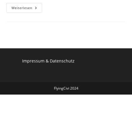
CiviCRM-
Weiterlesen
Stammtische
Vorschau
Impressum
&
Datenschutz
FlyingCivi 2024